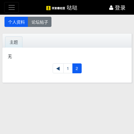
哒哒
登录
个人资料
论坛帖子
主题
无
◀
1
2