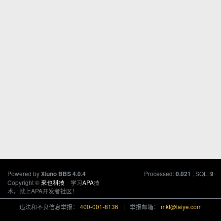
Powered by
Processed:
, SQL:
Xiuno BBS
4.0.4
0.021
9
Copyright ©
来也科技
学习
APA
技
术，就上APA开发者社区！
违法和不良信息举报：
400-001-8136
|
举报邮箱：
mkt@laiye.com