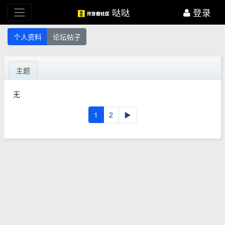
哒哒
登录
个人资料
论坛帖子
主题
无
1
2
▶