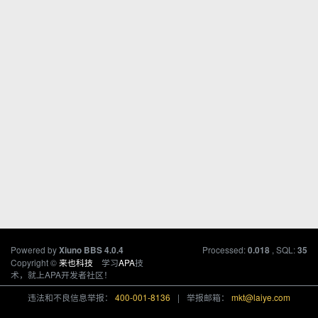
Powered by
Processed:
, SQL:
Xiuno BBS
4.0.4
0.018
35
Copyright ©
来也科技
学习
APA
技
术，就上APA开发者社区！
违法和不良信息举报：
400-001-8136
|
举报邮箱：
mkt@laiye.com