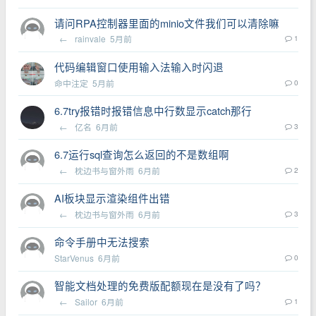
请问RPA控制器里面的minio文件我们可以清除嘛
←
rainvale
5月前
1
代码编辑窗口使用输入法输入时闪退
命中注定
5月前
0
6.7try报错时报错信息中行数显示catch那行
←
亿名
6月前
3
6.7运行sql查询怎么返回的不是数组啊
←
枕边书与窗外雨
6月前
2
AI板块显示渲染组件出错
←
枕边书与窗外雨
6月前
3
命令手册中无法搜索
StarVenus
6月前
0
智能文档处理的免费版配额现在是没有了吗？
←
Sailor
6月前
1