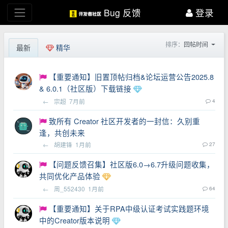
Bug 反馈
登录
排序：
回帖时间
最新
精华
【重要通知】旧置顶帖归档&论坛运营公告2025.8
& 6.0.1（社区版）下载链接
←
宗超
7月前
4
致所有 Creator 社区开发者的一封信：久别重
逢，共创未来
←
胡建锋
1月前
27
【问题反馈召集】社区版6.0→6.7升级问题收集，
共同优化产品体验
←
周_552430
1月前
64
【重要通知】关于RPA中级认证考试实践题环境
中的Creator版本说明