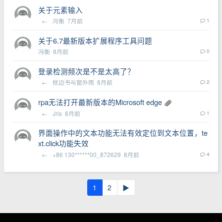
关于元素输入
←
冯衡
7月前
1
关于6.7最新版本扩展程序工具问题
冯衡
8月前
0
登录检测频次是不是太高了？
←
枕边书与窗外雨
8月前
2
rpa无法打开最新版本的Microsoft edge
←
Jris
8月前
1
界面操作中的文本功能无法有效定位到文本位置，te
xt.click功能失效
←
+86 130******00_872629
8月前
4
1
2
▶