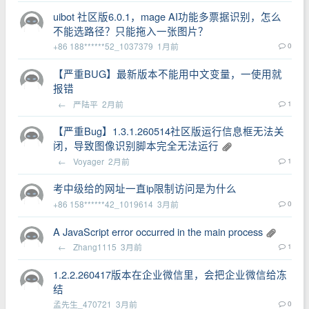
uibot 社区版6.0.1，mage AI功能多票据识别，怎么
不能选路径？只能拖入一张图片？
+86 188******52_1037379
1月前
0
【严重BUG】最新版本不能用中文变量，一使用就
报错
←
严陆平
2月前
1
【严重Bug】1.3.1.260514社区版运行信息框无法关
闭，导致图像识别脚本完全无法运行
←
Voyager
2月前
1
考中级给的网址一直ip限制访问是为什么
+86 158******42_1019614
3月前
0
A JavaScript error occurred in the main process
←
Zhang1115
3月前
1
1.2.2.260417版本在企业微信里，会把企业微信给冻
结
孟先生_470721
3月前
0