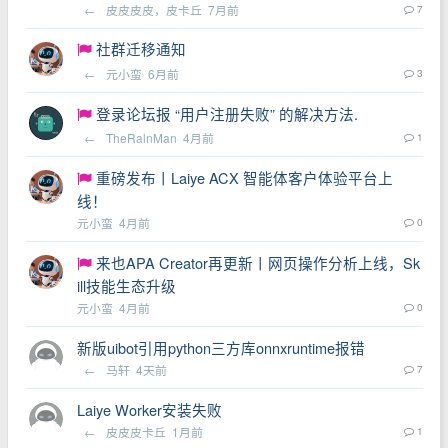
←
皮皮皮皮，皮卡丘
7月前
7
社群迁移通知
←
元小蛮
6月前
3
登录论坛报 “用户注册失败” 的解决方法.
←
TheRalnMan
4月前
1
重磅发布丨Laiye ACX 智能体客户体验平台上
线！
元小蛮
4月前
0
来也APA Creator再更新丨网页操作分析上线，Sk
ill技能生态升级
元小蛮
4月前
0
新版uibot引用python三方库onnxruntime报错
←
马轩
4天前
7
Laiye Worker安装失败
←
皮皮皮卡丘
1月前
1