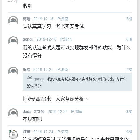
收到
2019-12-18
IP:湖南
5
楼
离哈
认认真真学习，老老实实考试
2019-12-18
IP:湖北
6
楼
gongjl
我的认证考试大题可以实现群发邮件的功能，为什么
没有得分
2019-12-21
IP:湖南
7
楼
离哈
gongjl
我的认证考试大题可以实现群发邮件的功能，为什么
没有得分
把源码贴出来，大家帮你分析下
2019-12-22
IP:湖南
8
楼
dada_27340
不规范吧
2019-12-24
IP:河南
9
楼
踪疏
连文档都没看过 天晓得规范是什么 本来就是图个省