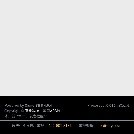
Powered by
Processed:
, SQL:
Xiuno BBS
4.0.4
0.012
6
Copyright ©
来也科技
学习
APA
技
术，就上APA开发者社区！
违法和不良信息举报：
400-001-8136
|
举报邮箱：
mkt@laiye.com