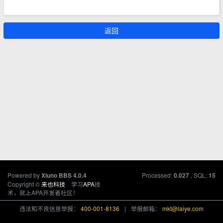
返回
Powered by
Processed:
, SQL:
Xiuno BBS
4.0.4
0.027
15
Copyright ©
来也科技
学习
APA
技
术，就上APA开发者社区！
违法和不良信息举报：
400-001-8136
|
举报邮箱：
mkt@laiye.com