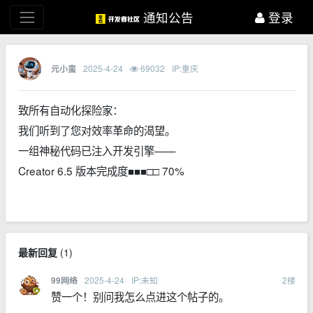
通知公告
登录
2025-4-24
69032
IP:重庆
元小蛮
致所有自动化探险家：
我们听到了您对效率革命的渴望。
一组神秘代码已注入开发引擎——
Creator 6.5
版本完成度■■■□□
70%
最新回复
(
1
)
2025-4-24
IP:未知
2
楼
99网络
赞一个！别问我怎么点进这个帖子的。