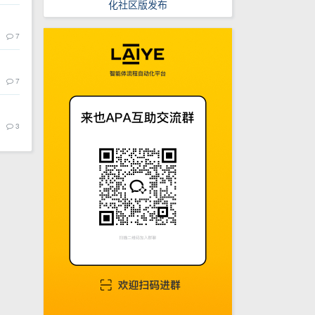
化社区版发布
7
7
3