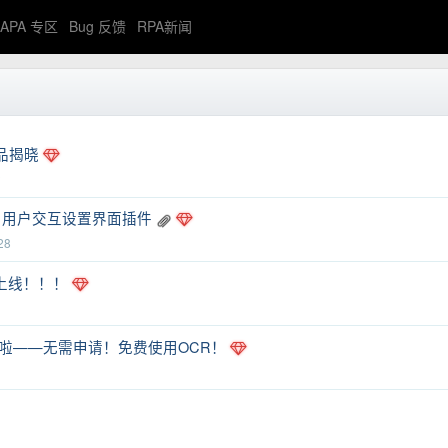
APA 专区
Bug 反馈
RPA新闻
品揭晓
2
与用户交互设置界面插件
28
）首发上线！！！
放测试啦——无需申请！免费使用OCR！