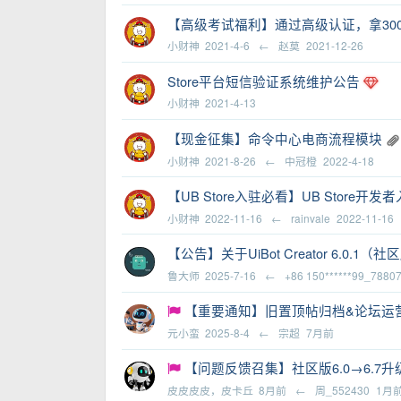
【高级考试福利】通过高级认证，拿30
小财神
2021-4-6
←
赵莫
2021-12-26
Store平台短信验证系统维护公告
小财神
2021-4-13
【现金征集】命令中心电商流程模块
小财神
2021-8-26
←
中冠橙
2022-4-18
【UB Store入驻必看】UB Store开
小财神
2022-11-16
←
rainvale
2022-11-16
【公告】关于UiBot Creator 6.0.1
鲁大师
2025-7-16
←
+86 150******99_7880
【重要通知】旧置顶帖归档&论坛运营公告
元小蛮
2025-8-4
←
宗超
7月前
【问题反馈召集】社区版6.0→6.
皮皮皮皮，皮卡丘
8月前
←
周_552430
1月