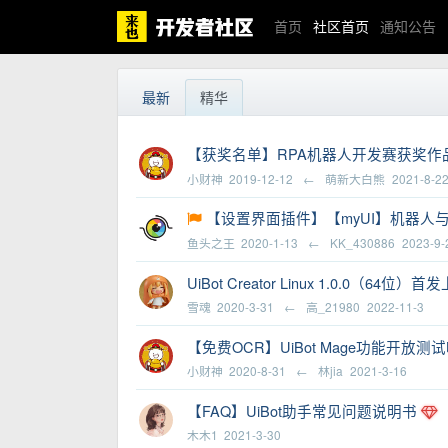
首页
社区首页
通知公告
最新
精华
【获奖名单】RPA机器人开发赛获奖作
小财神
2019-12-12
←
萌新大白熊
2021-8-2
【设置界面插件】【myUI】机器人
鱼头之王
2020-1-13
←
KK_430886
2023-9-
UiBot Creator Linux 1.0.0（64位
雪魂
2020-3-31
←
高_21980
2022-11-3
【免费OCR】UiBot Mage功能开
小财神
2020-8-31
←
林jia
2021-3-16
【FAQ】UiBot助手常见问题说明书
木木1
2021-3-30