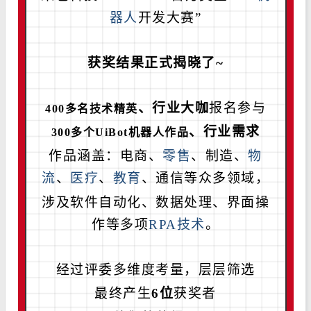
器人
开发大赛”
获奖结果正式揭晓了~
、行业大咖
报名参与
400多名技术精英
、行业需求
300多个UiBot机器人作品
作品涵盖：电商、
零售
、制造、
物
流
、
医疗
、
教育
、通信等众多领域，
涉及软件自动化、数据处理、界面操
作等多项
RPA技术
。
经过评委多维度考量，
层层筛选
最终产生
6位
获奖者