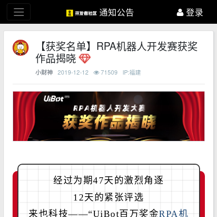
通知公告
登录
【获奖名单】RPA机器人开发赛获奖
作品揭晓
2019-12-12
71509
IP:福建
小财神
经过为期47天的激烈角逐
12天的紧张评选
来也科技——
“UiBot百万奖金
RPA机