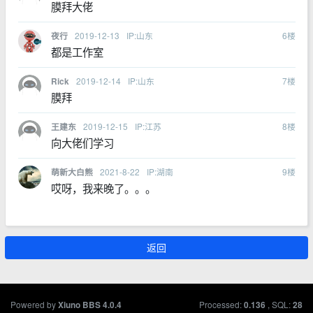
膜拜大佬
2019-12-13
IP:山东
6
楼
夜行
都是工作室
2019-12-14
IP:山东
7
楼
Rick
膜拜
2019-12-15
IP:江苏
8
楼
王建东
向大佬们学习
2021-8-22
IP:湖南
9
楼
萌新大白熊
哎呀，我来晚了。。。
返回
Powered by
Processed:
, SQL:
Xiuno BBS
4.0.4
0.136
28