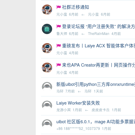
社群迁移通知
元小蛮
6月前
←
元小蛮
6月前
登录论坛报 “用户注册失败” 的解决方
鲁大师
6月前
←
TheRalnMan
4月前
重磅发布丨Laiye ACX 智能体客户
元小蛮
4月前
来也APA Creator再更新丨网页操作
元小蛮
4月前
新版uibot引用python三方库onnxruntim
马轩
7月前
←
马轩
1天前
Laiye Worker安装失败
龙游小宾
1月前
←
皮皮皮卡丘
1月前
uibot 社区版6.0.1，mage AI
+86 188******52_1037379
1月前