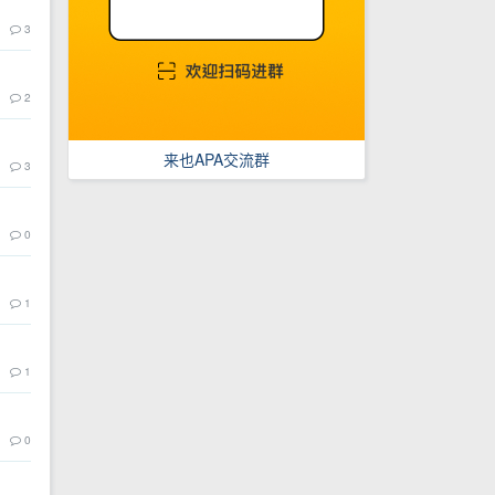
3
2
来也APA交流群
3
0
1
1
0