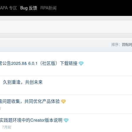
APA 专区
Bug 反馈
RPA新闻
排序：
回帖
2025.8& 6.0.1（社区版）下载链接
封信：久别重逢，共创未来
7升级问题收集，共同优化产品体验
前
践题环境中的Creator版本说明
丘
7月前