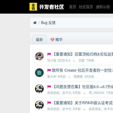
首页
社区首页
通知公告
Bug 反馈
最新
精华
【重要通知】旧置顶帖归档&论坛运营公告
元小蛮
2025-8-4
←
宗超
7月前
致所有 Creator 社区开发者的一
鲁大师
8月前
←
胡建锋
29天前
【问题反馈召集】社区版6.0→6.
皮皮皮皮，皮卡丘
8月前
←
周_552430
1月
【重要通知】关于RPA中级认证考试实
皮皮皮皮，皮卡丘
8月前
←
皮皮皮皮，皮卡