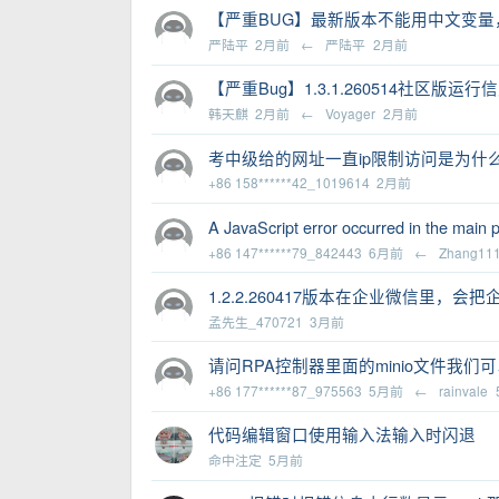
【严重BUG】最新版本不能用中文变量
严陆平
2月前
←
严陆平
2月前
【严重Bug】1.3.1.260514社
韩天麒
2月前
←
Voyager
2月前
考中级给的网址一直ip限制访问是为什
+86 158******42_1019614
2月前
A JavaScript error occurred in the main 
+86 147******79_842443
6月前
←
Zhang11
1.2.2.260417版本在企业微信里，会
孟先生_470721
3月前
请问RPA控制器里面的minio文件我们
+86 177******87_975563
5月前
←
rainvale
代码编辑窗口使用输入法输入时闪退
命中注定
5月前