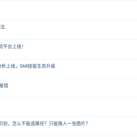
法.
体验平台上线！
分析上线，Skill技能生态升级
e报错
功能多票据识别，怎么不能选路径？只能拖入一张图片？