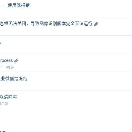
，一使用就报错
区版运行信息框无法关闭，导致图像识别脚本完全无法运行
么
process
15
3月前
把企业微信给冻结
可以清除嘛
5月前