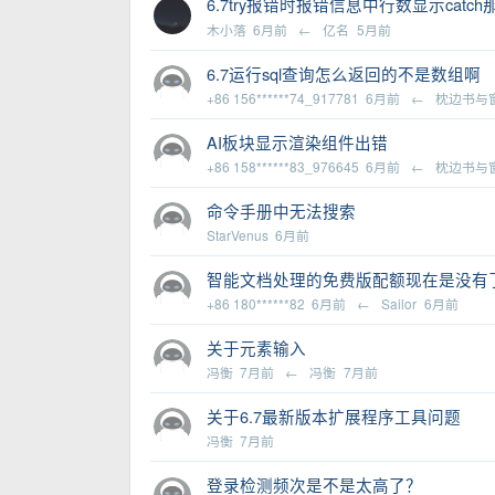
6.7try报错时报错信息中行数显示catch
木小落
6月前
←
亿名
5月前
6.7运行sql查询怎么返回的不是数组啊
+86 156******74_917781
6月前
←
枕边书与
AI板块显示渲染组件出错
+86 158******83_976645
6月前
←
枕边书与
命令手册中无法搜索
StarVenus
6月前
智能文档处理的免费版配额现在是没有
+86 180******82
6月前
←
Sailor
6月前
关于元素输入
冯衡
7月前
←
冯衡
7月前
关于6.7最新版本扩展程序工具问题
冯衡
7月前
登录检测频次是不是太高了？