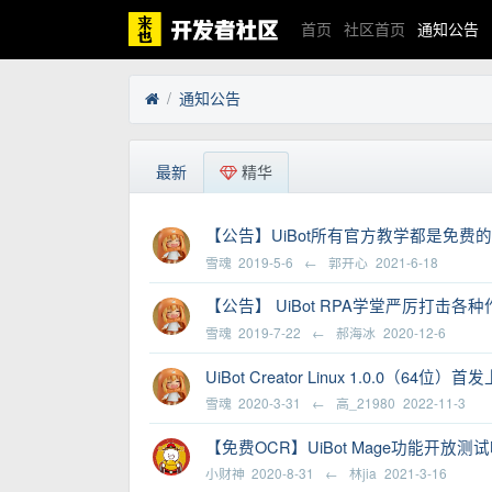
首页
社区首页
通知公告
通知公告
最新
精华
【公告】UiBot所有官方教学都是免
雪魂
2019-5-6
←
郭开心
2021-6-18
【公告】 UiBot RPA学堂严厉打
雪魂
2019-7-22
←
郝海冰
2020-12-6
UiBot Creator Linux 1.0.0（64位
雪魂
2020-3-31
←
高_21980
2022-11-3
【免费OCR】UiBot Mage功能开
小财神
2020-8-31
←
林jia
2021-3-16