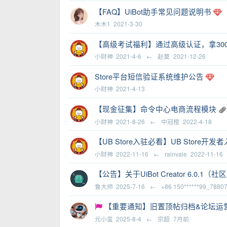
【FAQ】UiBot助手常见问题说明书
木木1
2021-3-30
【高级考试福利】通过高级认证，拿30
小财神
2021-4-6
←
赵莫
2021-12-26
Store平台短信验证系统维护公告
小财神
2021-4-13
【现金征集】命令中心电商流程模块
小财神
2021-8-26
←
中冠橙
2022-4-18
【UB Store入驻必看】UB Store开
小财神
2022-11-16
←
rainvale
2022-11-16
【公告】关于UiBot Creator 6.0.1
鲁大师
2025-7-16
←
+86 150******99_7880
【重要通知】旧置顶帖归档&论坛运营公告
元小蛮
2025-8-4
←
宗超
7月前