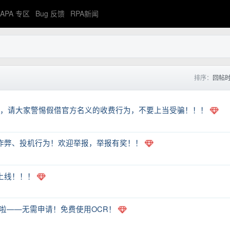
APA 专区
Bug 反馈
RPA新闻
排序：
回帖
费的，请大家警惕假借官方名义的收费行为，不要上当受骗！！！
击各种作弊、投机行为！欢迎举报，举报有奖！！
）首发上线！！！
放测试啦——无需申请！免费使用OCR！