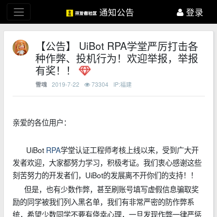
通知公告
登录
【公告】 UiBot RPA学堂严厉打击各
种作弊、投机行为！欢迎举报，举报
有奖！！
2019-7-22
73304
IP:福建
雪魂
亲爱的各位用户：
UiBot
RPA
学堂认证工程师考核上线以来，受到广大开
发者欢迎，大家都努力学习，积极考证。我们衷心感谢这些
刻苦努力的开发者们，UiBot的发展离不开你们的支持！！
但是，也有
少数作弊，甚至刷账号填写虚假信息骗取奖
励的
同学被我们列入黑名单，我们有非常严密的防作弊系
统，希望少数同学不要有侥幸心理，一旦发现作弊一律严惩