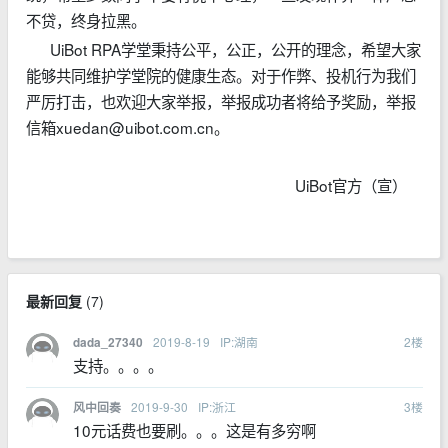
不贷，终身拉黑。
UiBot RPA学堂秉持公平，公正，公开的理念，
希望大家
能够共同维护学堂院的健康生态。对于作弊、投机行为我们
严厉打击，也欢迎大家举报，举报成功者将给予奖励，举报
信箱xuedan@uibot.com.cn。
UiBot官方（宣）
最新回复
(
7
)
2019-8-19
IP:湖南
2
楼
dada_27340
支持。。。。
2019-9-30
IP:浙江
3
楼
风中回奏
10元话费也要刷。。。这是有多穷啊