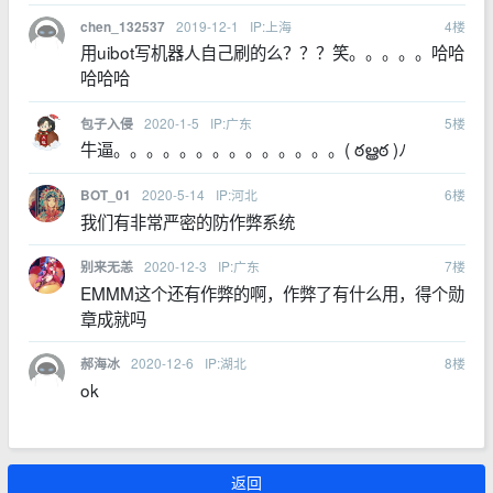
2019-12-1
IP:上海
4
楼
chen_132537
用uibot写机器人自己刷的么？？？笑。。。。。哈哈
哈哈哈
2020-1-5
IP:广东
5
楼
包子入侵
牛逼。。。。。。。。。。。。。。( ఠൠఠ )ﾉ
2020-5-14
IP:河北
6
楼
BOT_01
我们有非常严密的防作弊系统
2020-12-3
IP:广东
7
楼
别来无恙
EMMM这个还有作弊的啊，作弊了有什么用，得个勋
章成就吗
2020-12-6
IP:湖北
8
楼
郝海冰
ok
返回