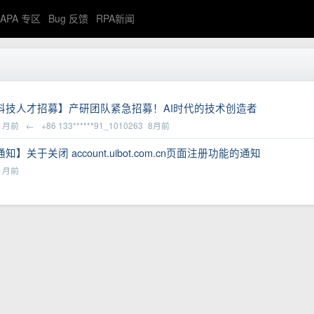
APA 专区
Bug 反馈
RPA新闻
科技人才招募】产研团队紧急招募！AI时代的技术创造者
1月前
←
+86 133******91_1010263
8月前
知】关于关闭 account.uibot.com.cn页面注册功能的通知
1月前