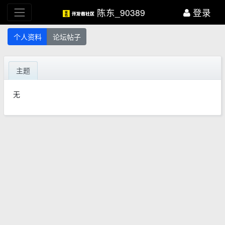
陈东_90389
登录
个人资料
论坛帖子
主题
无