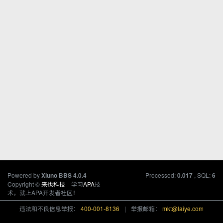
Powered by
Processed:
, SQL:
Xiuno BBS
4.0.4
0.017
6
Copyright ©
来也科技
学习
APA
技
术，就上APA开发者社区！
违法和不良信息举报：
400-001-8136
|
举报邮箱：
mkt@laiye.com