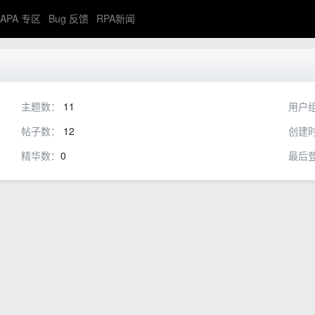
APA 专区
Bug 反馈
RPA新闻
主题数：
11
用户
帖子数：
12
创建
精华数：
0
最后