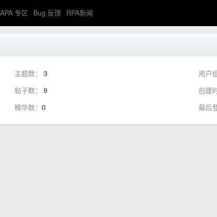
APA 专区
Bug 反馈
RPA新闻
主题数：
3
用户
帖子数：
9
创建
精华数：
0
最后