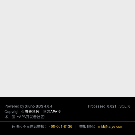
Powered by
Processed:
, SQL:
Xiuno BBS
4.0.4
0.021
6
Copyright ©
来也科技
学习
APA
技
术，就上APA开发者社区！
违法和不良信息举报：
400-001-8136
|
举报邮箱：
mkt@laiye.com