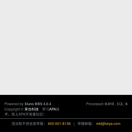
Powered by
Processed:
, SQL:
Xiuno BBS
4.0.4
0.013
6
Copyright ©
来也科技
学习
APA
技
术，就上APA开发者社区！
违法和不良信息举报：
400-001-8136
|
举报邮箱：
mkt@laiye.com