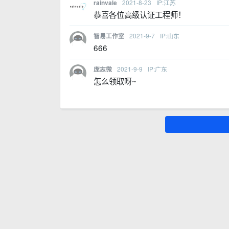
2021-8-23
IP:江苏
rainvale
恭喜各位高级认证工程师！
2021-9-7
IP:山东
智易工作室
666
2021-9-9
IP:广东
庞志微
怎么领取呀~