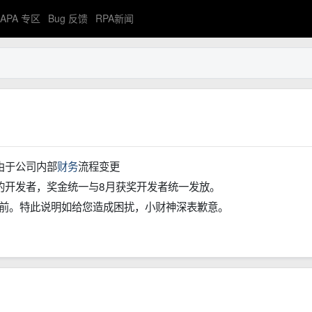
APA 专区
Bug 反馈
RPA新闻
由于公司内部
财务
流程变更
的开发者，奖金统一与8月获奖开发者统一发放。
号前。特此说明如给您造成困扰，小财神深表歉意。