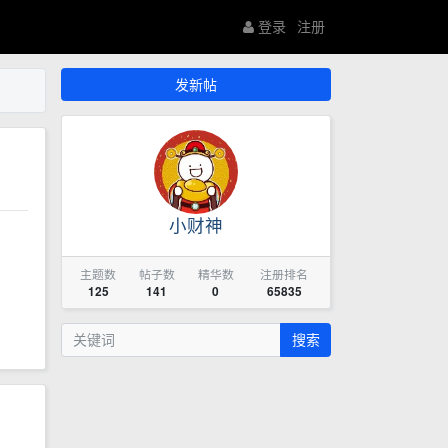
登录
注册
发新帖
小财神
主题数
帖子数
精华数
注册排名
125
141
0
65835
搜索