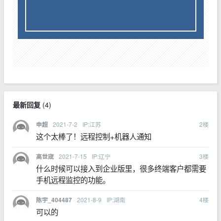
最新回复
(
4
)
2021-7-2
IP:江苏
2
楼
申超
这个太棒了！远程控制+机器人通知
2021-7-15
IP:辽宁
3
楼
高世宬
什么时候可以接入到企业版里，很多终端客户都需要
手机远程监控的功能。
2021-8-9
IP:湖南
4
楼
陈宇_404487
可以的