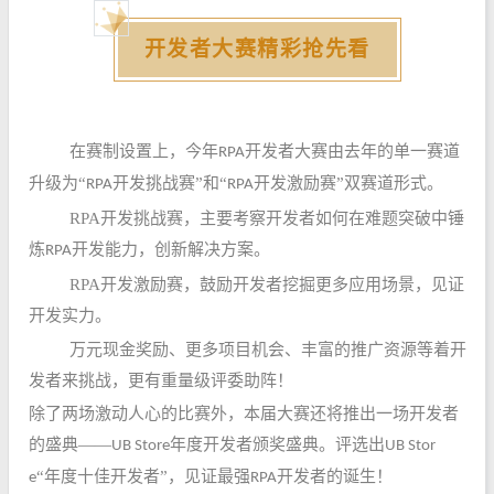
开发者大赛
精彩抢先看
在赛制设置上，今年
开发者
大赛由去年的单一赛道
RPA
升级为
“
开发挑战赛”和“
开发激励赛”双赛道形式。
RPA
RPA
RPA开发挑战赛，主要考察开发者如何在难题突破中锤
炼
开发能力，创新解决方案。
RPA
RPA开发激励赛，鼓励开发者挖掘更多应用场景，见证
开发实力。
万元现金奖励、更多项目机会、丰富的推广资源等着开
发者来挑战，更有重量级评委助阵！
除了两场激动人心的比赛外，本届大赛还将推出一场开发者
的盛典——
年度开发者颁奖盛典。评选出
UB Store
UB Stor
“年度十佳开发者”，见证最强
开发者的诞生！
e
RPA