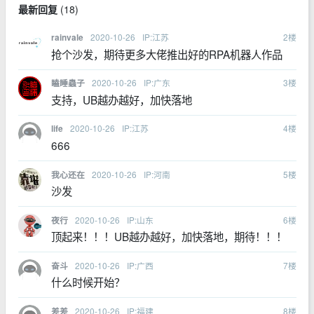
最新回复
(
18
)
2020-10-26
IP:江苏
2
楼
rainvale
抢个沙发，期待更多大佬推出好的RPA机器人作品
2020-10-26
IP:广东
3
楼
瞌睡蟲子
支持，UB越办越好，加快落地
2020-10-26
IP:江苏
4
楼
life
666
2020-10-26
IP:河南
5
楼
我心还在
沙发
2020-10-26
IP:山东
6
楼
夜行
顶起来！！！UB越办越好，加快落地，期待！！！
2020-10-26
IP:广西
7
楼
奋斗
什么时候开始？
2020-10-26
IP:福建
8
楼
差差