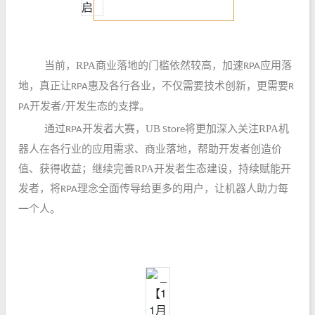
当前，RPA商业落地的门槛依然较高，加速
应用落
RPA
地，真正让
惠及各行各业，不仅需要技术创新，更需要
RPA
R
开发者
开发生态的支撑。
PA
/
通过
开发者大赛，
UB
将更加深入关注
RPA
机
RPA
Store
器人在各行业的应用需求、商业落地，帮助开发者创造价
值、获得收益；
继续
完善
RPA
开发者生态建设，持续赋能开
发者，将
理念全面传导给更多的用户，
让机器人助力每
RPA
一个人。