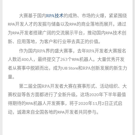
大赛基于国内
RPA技术
的成熟、市场的火爆，紧紧围绕
开发人才的发掘与储备以及
的商业落地而展开。通过
RPA
RPA
为
开发者搭建广阔的交流展示平台，推动国内
技术创
RPA
RPA
新、应用落地，为客户和行业带去真正的价值。
作为国内
RPA
界的盛大赛事，
去年RPA
开发者
大赛报名
人数近4
人，最终
提交了
263
个
机器人。
大量优秀开发
00
RPA
者
从赛事中脱颖而出，成为
和
RPA
创新发展的新生力
UB Store
量。
第二届全国RPA开发者大赛在赛事形式、活动组织、大
赛权益等各方面都进行了全新升级。这场
年下半年最值
2020
得期待的
机器人开发赛事，将于
年
月
日正式启
RPA
2020
11
2
动，诚邀来自全国各地的
开发者共同参与。
RPA