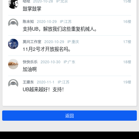
2020-10-28
IP:北京
15
楼
哒哒
鼓掌鼓掌
2020-10-29
IP:江苏
16
楼
陈未知
支持UB，解放我们这些重复机械人。
2020-10-29
IP:重庆
17
楼
莫问工作室
11月2号才开放报名吗。
2020-10-30
IP:广东
18
楼
快快乐乐
加油啊
2020-11-1
IP:江苏
19
楼
王建东
UB越来越好！支持！
返回