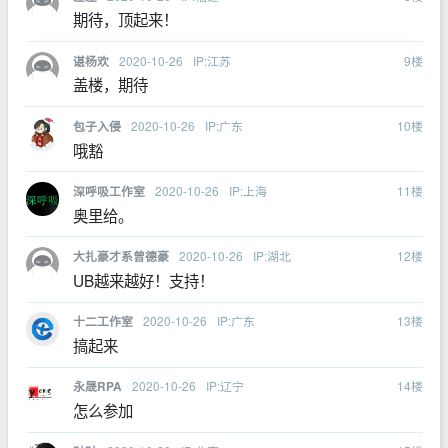
期待，顶起来！
2020-10-26
IP:江苏
9
楼
谌杨欢
盖楼，期待
2020-10-26
IP:广东
10
楼
包子入侵
哦豁
2020-10-26
IP:上海
11
楼
深呼吸工作室
奥里给。
2020-10-26
IP:湖北
12
楼
大扎豪才系曾德豪
UB越来越好！支持！
2020-10-26
IP:广东
13
楼
十二工作室
搞起来
2020-10-26
IP:辽宁
14
楼
永晟RPA
怎么参加