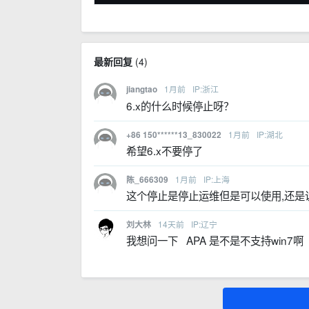
最新回复
(
4
)
1月前
IP:浙江
jiangtao
6.x的什么时候停止呀？
1月前
IP:湖北
+86 150******13_830022
希望6.x不要停了
1月前
IP:上海
陈_666309
这个停止是停止运维但是可以使用,还是
14天前
IP:辽宁
刘大林
我想问一下 APA 是不是不支持win7