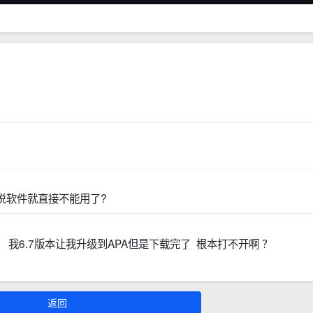
说软件就直接不能用了?
啊 我6.7版本让我升级到APA但是下载完了 根本打不开啊 ？
返回