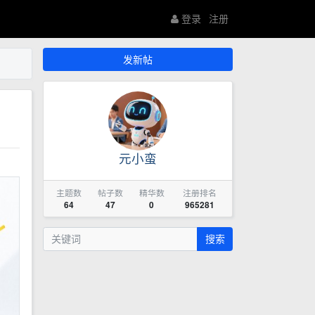
登录
注册
发新帖
元小蛮
主题数
帖子数
精华数
注册排名
64
47
0
965281
搜索