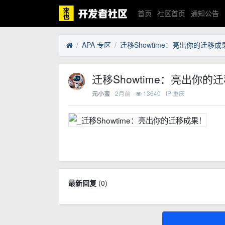
首页
社区首页
通知公告
APA 专区
迁移Showtime：亮出你的迁移成
迁移Showtime：亮出你的
2月前
13640
IP:重庆
元小蛮
最新回复
(
0
)