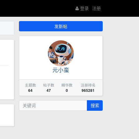
登录
注册
发新帖
元小蛮
主题数
帖子数
精华数
注册排名
64
47
0
965281
搜索