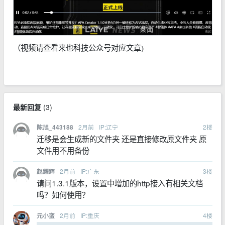
（视频请查看来也科技公众号对应文章)
最新回复
(
3
)
2月前
IP:辽宁
2
楼
陈旭_443188
迁移是会生成新的文件夹 还是直接修改原文件夹 原
文件用不用备份
2月前
IP:广东
3
楼
赵耀辉
请问1.3.1版本，设置中增加的http接入有相关文档
吗？如何使用？
2月前
IP:重庆
4
楼
元小蛮