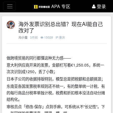
APA 专区
登录
海外发票识别总出错？现在AI能自己
改对了
3月前
15028
IP:重庆
元小蛮
做跨境贸易的同行都懂这种无力感——
意大利供应商开来的发票，金额栏写着€1,250.05，系统一
次次识别成1250，丢了小数；
日本子公司的收据排版特别，模型总是把税额和总额搞混；
东南亚各国发票税率规则还不统一，有的整单统一计税、有
的每行商品分税率单独计税，税费和折扣根本没法自动分摊
结构化。
审核员点「修改-保存」点到手麻，可系统从不"长记性"。下
一张同样的发票进来，错得一模一样。