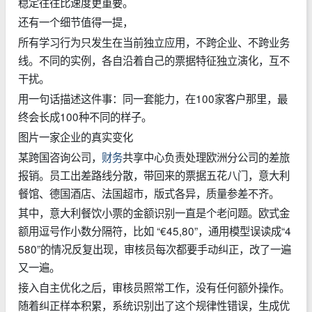
稳定往往比速度更重要。
还有一个细节值得一提，
所有学习行为只发生在当前独立应用，不跨企业、不跨业务
线。不同的实例，各自沿着自己的票据特征独立演化，互不
干扰。
用一句话描述这件事：同一套能力，在100家客户那里，最
终会长成100种不同的样子。
图片一家企业的真实变化
某跨国咨询公司，
财务
共享中心负责处理欧洲分公司的差旅
报销。员工出差路线分散，带回来的票据五花八门，意大利
餐馆、德国酒店、法国超市，版式各异，质量参差不齐。
其中，意大利餐饮小票的金额识别一直是个老问题。欧式金
额用逗号作小数分隔符，比如 “€45,80”，通用模型误读成“4
580”的情况反复出现，审核员每次都要手动纠正，改了一遍
又一遍。
接入自主优化之后，审核员照常工作，没有任何额外操作。
随着纠正样本积累，系统识别出了这个规律性错误，生成优