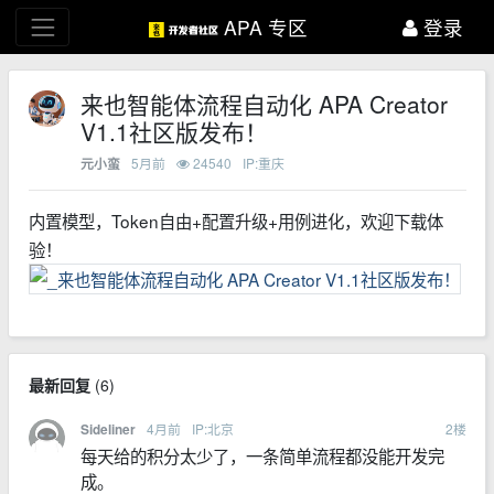
APA 专区
登录
来也智能体流程自动化 APA Creator
V1.1社区版发布！
5月前
24540
IP:重庆
元小蛮
内置模型，Token自由+配置升级+用例进化，欢迎下载体
验！
最新回复
(
6
)
4月前
IP:北京
2
楼
Sideliner
每天给的积分太少了，一条简单流程都没能开发完
成。