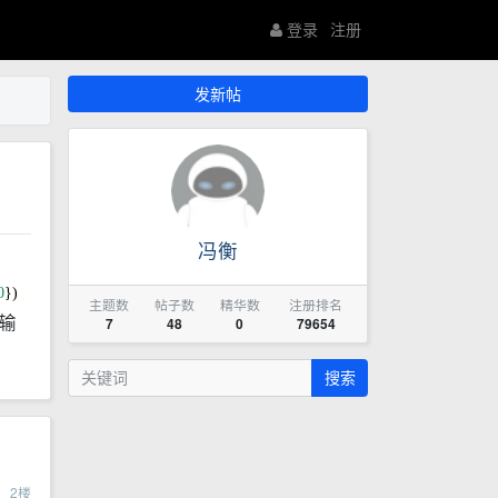
登录
注册
发新帖
冯衡
0
})
主题数
帖子数
精华数
注册排名
输
7
48
0
79654
搜索
2
楼