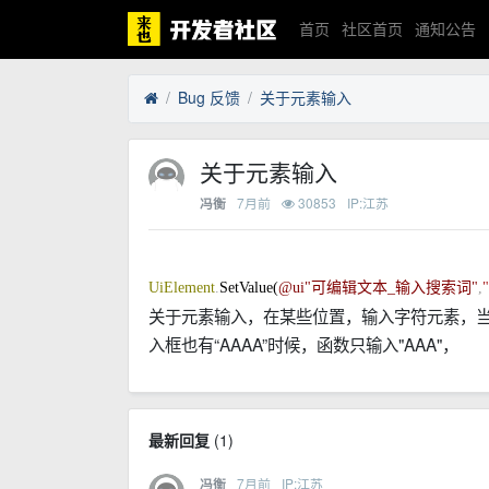
首页
社区首页
通知公告
Bug 反馈
关于元素输入
关于元素输入
7月前
30853
IP:江苏
冯衡
UiElement
.
SetValue(
@ui"可编辑文本_输入搜索词"
,
关于元素输入，在某些位置，输入字符元素，当原
入框也有“AAAA”时候，函数只输入"AAA"，
最新回复
(
1
)
7月前
IP:江苏
冯衡