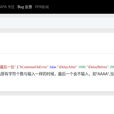
APA 专区
Bug 反馈
RPA新闻
"最后一位"
,
{
"bContinueOnError"
:
false
,
"iDelayAfter"
:
1000
,
"iDelayBefore"
:
20
有字符个数与输入一样的时候，最后一个会不输入，如"AAAA",当