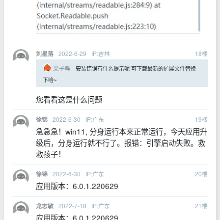
2022-6-29
IP:吉林
18
楼
刘星落
果子哩
安装错误有什么提示呢 可下载最新的扩展文件替换
下哈~
您看看这是什么问题
2022-6-30
IP:广东
19
楼
徐锦
急急急！win11, 分身运行本来正常运行，今天应用升
级后，分身运行就不行了。报错：引擎启动失败。救
救孩子！
2022-6-30
IP:广东
20
楼
徐锦
应用版本：6.0.1.220629
2022-7-18
IP:广东
21
楼
龙志敏
应用版本：6.0.1.220629