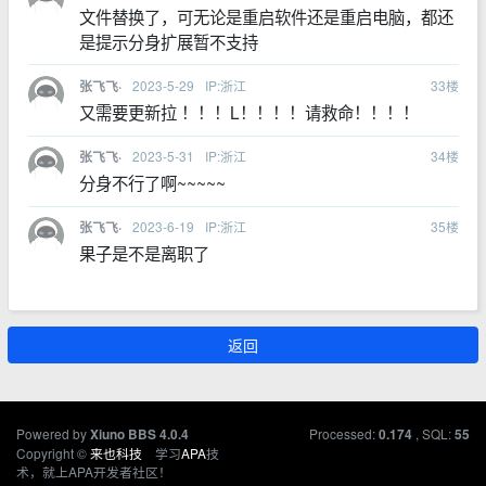
文件替换了，可无论是重启软件还是重启电脑，都还
是提示分身扩展暂不支持
2023-5-29
IP:浙江
33
楼
张飞飞·
又需要更新拉 ！！！L！！！！请救命！！！！
2023-5-31
IP:浙江
34
楼
张飞飞·
分身不行了啊~~~~~
2023-6-19
IP:浙江
35
楼
张飞飞·
果子是不是离职了
返回
Powered by
Processed:
, SQL:
Xiuno BBS
4.0.4
0.174
55
Copyright ©
来也科技
学习
APA
技
术，就上APA开发者社区！