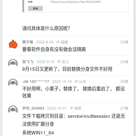
请问具体是什么原因呢？
2022-8-26
IP:福建
24
楼
果子哩
要看软件自身有没有做会话隔离
2022-9-15
IP:浙江
25
楼
张飞飞·
9月15日又更新了，目前替换分身文件不好用
2022-10-18
IP:山东
26
楼
+86 150******17
不好用啊，小栗子，替换了， 替换后重启了， 都没
效果
2022-10-31
IP:湖南
27
楼
尹杰_634983
文件下载拷贝到目录：service\multisession 还是无
法使用扩展分身
系统WIN11_64