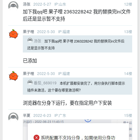
2022-5-27
IP:山东
12
楼
汤张
加下我qq吧 果子哩 2363228242 我的替换完ini文件
后还是显示暂不支持
2022-5-30
IP:福建
13
楼
果子哩
汤张
加下我qq吧 果子哩 2363228242 我的替换完ini文件后
还是显示暂不支持
已添加
2022-5-30
IP:福建
14
楼
果子哩
番茄_669019
本机扩展都安装完了，用分身执行脚本提示
插件未激活，这个要在哪里激活啊?
浏览器在分身下运行，要在指定用户下安装
2022-6-23
IP:广东
15
楼
半夏