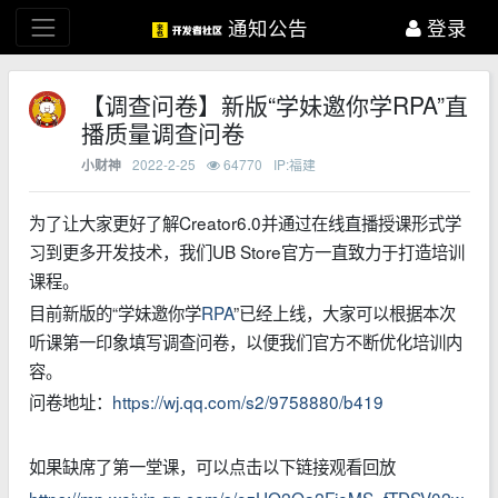
通知公告
登录
【调查问卷】新版“学妹邀你学RPA”直
播质量调查问卷
2022-2-25
64770
IP:福建
小财神
为了让大家更好了解Creator6.0并通过在线直播授课形式学
习到更多开发技术，我们UB Store官方一直致力于打造培训
课程。
目前新版的“学妹邀你学
RPA
”已经上线，大家可以根据本次
听课第一印象填写调查问卷，以便我们官方不断优化培训内
容。
问卷地址：
https://wj.qq.com/s2/9758880/b419
如果缺席了第一堂课，可以点击以下链接观看回放
https://mp.weixin.qq.com/s/ozUQ2Oa2FjeMS_fTDSV02w