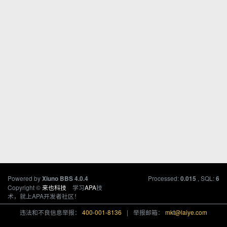
Powered by
Processed:
, SQL:
Xiuno BBS
4.0.4
0.015
6
Copyright ©
来也科技
学习
APA
技
术，就上APA开发者社区！
违法和不良信息举报：
400-001-8136
|
举报邮箱：
mkt@laiye.com