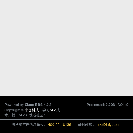
Powered by
Processed:
, SQL:
Xiuno BBS
4.0.4
0.008
9
Copyright ©
来也科技
学习
APA
技
术，就上APA开发者社区！
违法和不良信息举报：
400-001-8136
|
举报邮箱：
mkt@laiye.com