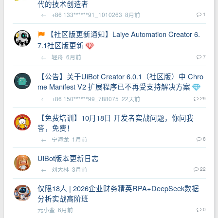
代的技术创造者
←
+86 133******91_1010263
8月前
1
【社区版更新通知】Laiye Automation Creator 6.
7.1社区版更新
←
轻舟
6月前
7
【公告】关于UiBot Creator 6.0.1（社区版）中 Chro
me Manifest V2 扩展程序已不再受支持解决方案
←
+86 150******99_788075
22天前
29
【免费培训】10月18日 开发者实战问题，你问我
答，免费！
←
宁海龙
1月前
8
UiBot版本更新日志
←
刘大林
3月前
22
仅限18人 | 2026企业财务精英RPA+DeepSeek数据
分析实战高阶班
元小蛮
6月前
0