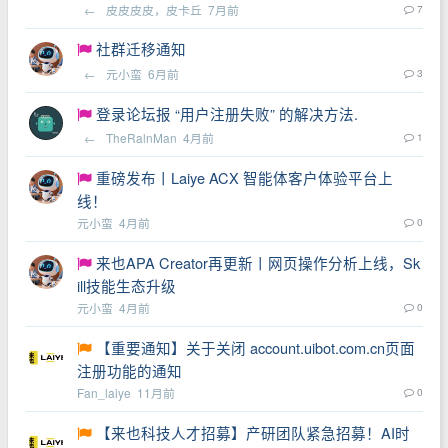
←
皮皮皮皮，皮卡丘
7月前
7
社群迁移通知
←
元小蛮
6月前
3
登录论坛报 “用户注册失败” 的解决方法.
←
TheRalnMan
4月前
1
重磅发布丨Laiye ACX 智能体客户体验平台上
线！
元小蛮
4月前
0
来也APA Creator再更新丨网页操作分析上线，Sk
ill技能生态升级
元小蛮
4月前
0
【重要通知】关于关闭 account.uibot.com.cn页面
注册功能的通知
Fan_laiye
11月前
0
【来也科技人才招募】产研团队紧急招募！AI时