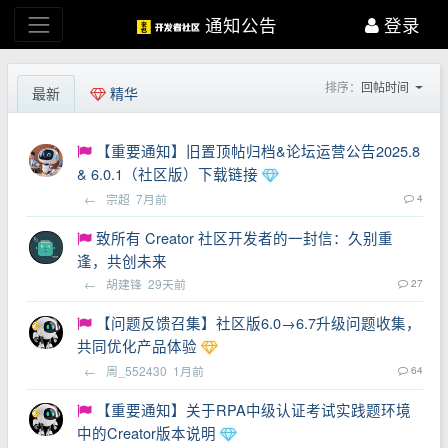
通知公告
登录
排序：
回帖时间
最新
精华
【重要通知】旧置顶帖归档&论坛运营公告2025.8
& 6.0.1（社区版）下载链接
←
宗超
7月前
4
致所有 Creator 社区开发者的一封信：久别重
逢，共创未来
←
胡建锋
29天前
27
【问题反馈召集】社区版6.0→6.7升级问题收集，
共同优化产品体验
←
周_552430
1月前
64
【重要通知】关于RPA中级认证考试实践题环境
中的Creator版本说明